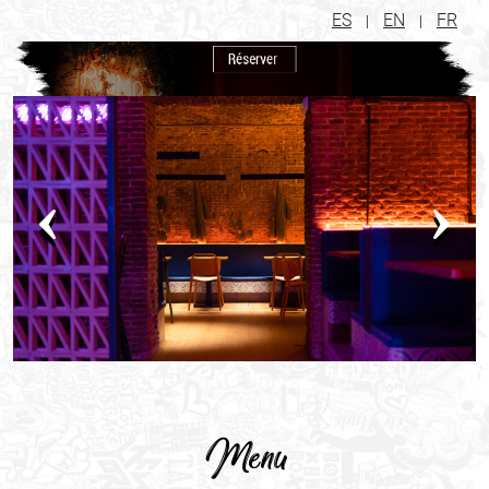
ES
EN
FR
|
|
Previous
Next
Menu